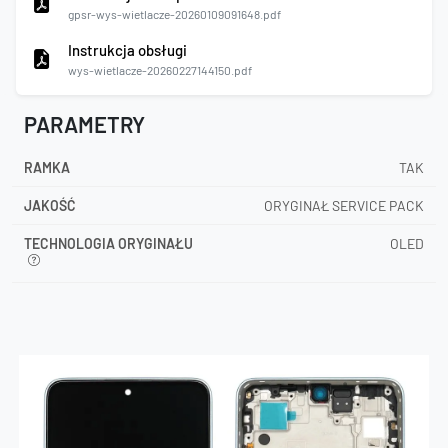
gpsr-wys-wietlacze-20260109091648.pdf
Instrukcja obsługi
wys-wietlacze-20260227144150.pdf
PARAMETRY
RAMKA
TAK
JAKOŚĆ
ORYGINAŁ SERVICE PACK
TECHNOLOGIA ORYGINAŁU
OLED