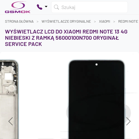
Szukaj
STRONA GŁÓWNA
WYŚWIETLACZE ORYGINALNE
XIAOMI
REDMI NOTE 
WYŚWIETLACZ LCD DO XIAOMI REDMI NOTE 13 4G
NIEBIESKI Z RAMKĄ 56000100N700 ORYGINAŁ
SERVICE PACK
Twój koszyk jest pusty
Dodaj produkty, aby kontynuować.
0 zł
0 zł
Previous
Next