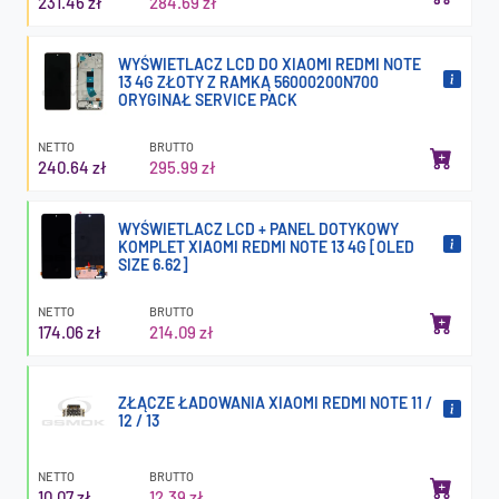
231.46 zł
284.69 zł
WYŚWIETLACZ LCD DO XIAOMI REDMI NOTE
13 4G ZŁOTY Z RAMKĄ 56000200N700
ORYGINAŁ SERVICE PACK
NETTO
BRUTTO
240.64 zł
295.99 zł
WYŚWIETLACZ LCD + PANEL DOTYKOWY
KOMPLET XIAOMI REDMI NOTE 13 4G [OLED
SIZE 6.62]
NETTO
BRUTTO
174.06 zł
214.09 zł
ZŁĄCZE ŁADOWANIA XIAOMI REDMI NOTE 11 /
12 / 13
NETTO
BRUTTO
10.07 zł
12.39 zł