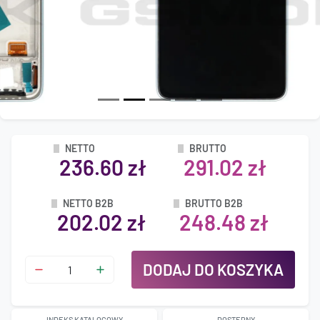
NETTO
BRUTTO
236.60 zł
291.02 zł
NETTO B2B
BRUTTO B2B
202.02 zł
248.48 zł
DODAJ DO KOSZYKA
INDEKS KATALOGOWY
DOSTĘPNY