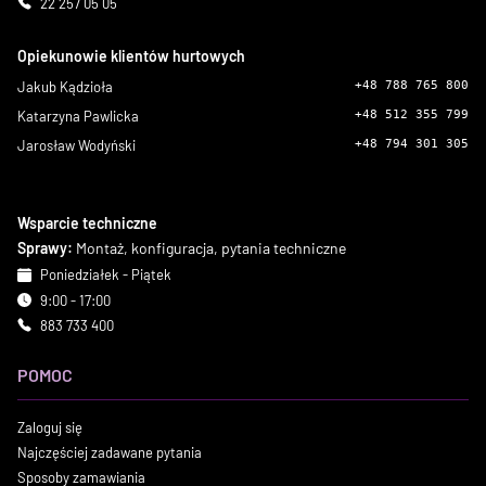
22 257 05 05
Opiekunowie klientów hurtowych
Jakub Kądzioła
+48 788 765 800
Katarzyna Pawlicka
+48 512 355 799
Jarosław Wodyński
+48 794 301 305
Wsparcie techniczne
Sprawy:
Montaż, konfiguracja, pytania techniczne
Poniedziałek - Piątek
9:00 - 17:00
883 733 400
POMOC
Zaloguj się
Najczęściej zadawane pytania
Sposoby zamawiania