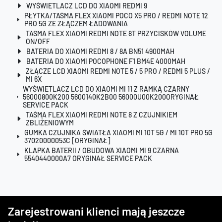
WYŚWIETLACZ LCD DO XIAOMI REDMI 9
PŁYTKA/TAŚMA FLEX XIAOMI POCO X5 PRO / REDMI NOTE 12
PRO 5G ZE ZŁĄCZEM ŁADOWANIA
TAŚMA FLEX XIAOMI REDMI NOTE 8T PRZYCISKÓW VOLUME
ON/OFF
BATERIA DO XIAOMI REDMI 8 / 8A BN51 4900MAH
BATERIA DO XIAOMI POCOPHONE F1 BM4E 4000MAH
ZŁĄCZE LCD XIAOMI REDMI NOTE 5 / 5 PRO / REDMI 5 PLUS /
MI 6X
WYŚWIETLACZ LCD DO XIAOMI MI 11 Z RAMKĄ CZARNY
56000800K200 5600140K2B00 56000U00K200ORYGINAŁ
SERVICE PACK
TAŚMA FLEX XIAOMI REDMI NOTE 8 Z CZUJNIKIEM
ZBLIŻENIOWYM
GUMKA CZUJNIKA ŚWIATŁA XIAOMI MI 10T 5G / MI 10T PRO 5G
37020000053C [ORYGINAŁ]
KLAPKA BATERII / OBUDOWA XIAOMI MI 9 CZARNA
5540440000A7 ORYGINAŁ SERVICE PACK
Zarejestrowani klienci mają jeszcze