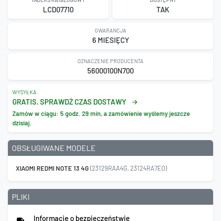
LCD07710
TAK
GWARANCJA
6 MIESIĘCY
OZNACZENIE PRODUCENTA
56000100N700
WYSYŁKA
GRATIS. SPRAWDŹ CZAS DOSTAWY
Zamów w ciągu:
5 godz. 29 min
, a zamówienie wyślemy jeszcze
dzisiaj.
OBSŁUGIWANE MODELE
XIAOMI REDMI NOTE 13 4G
(23129RAA4G, 23124RA7EO)
PLIKI
Informacje o bezpieczeństwie