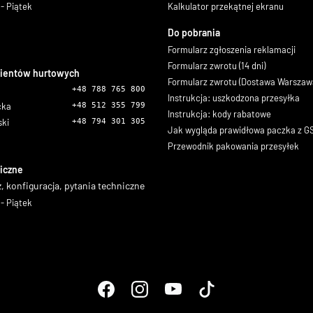
- Piątek
Kalkulator przekątnej ekranu
Do pobrania
Formularz zgłoszenia reklamacji
Formularz zwrotu (14 dni)
lientów hurtowych
Formularz zwrotu (Dostawa Warszaw
+48 788 765 800
Instrukcja: uszkodzona przesyłka
icka
+48 512 355 799
Instrukcja: kody rabatowe
ski
+48 794 301 305
Jak wygląda prawidłowa paczka z 
Przewodnik pakowania przesyłek
iczne
, konfiguracja, pytania techniczne
- Piątek