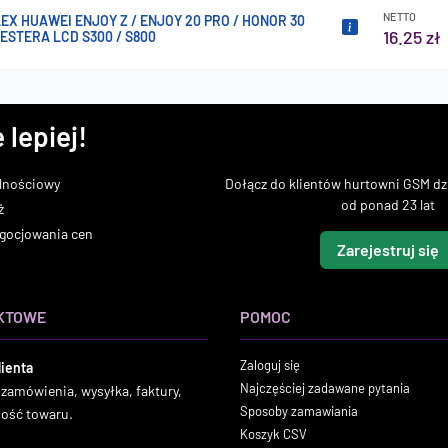
NETTO
EX HUAWEI ENJOY Z / ENJOY 20 PRO / HONOR 30
16.25 zł
TESTERA LCD S300 / S800
 lepiej!
lnościowy
Dołącz do klientów hurtowni GSM dzi
od ponad 23 lat
ż
gocjowania cen
Zarejestruj się
KTOWE
POMOC
Zaloguj się
lienta
Najczęściej zadawane pytania
 zamówienia, wysyłka, faktury,
Sposoby zamawiania
ność towaru.
Koszyk CSV