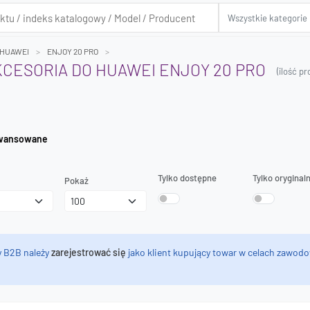
HUAWEI
ENJOY 20 PRO
AKCESORIA DO HUAWEI ENJOY 20 PRO
(ilość p
iwanie zaawansowane
Tylko dostępne
Tylko oryginal
Pokaż
y B2B należy
zarejestrować się
jako klient kupujący towar w celach zawodo