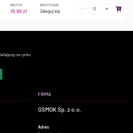
BRUTTO
BRUTTO B2B
19.99 zł
Zaloguj się
ałającej na rynku
FIRMA
GSMOK Sp. z o.o.
Adres