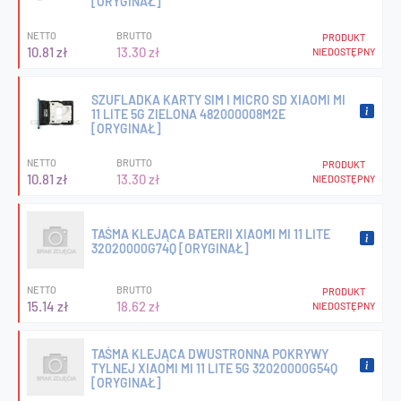
[ORYGINAŁ]
NETTO
BRUTTO
PRODUKT
10.81 zł
13.30 zł
NIEDOSTĘPNY
SZUFLADKA KARTY SIM I MICRO SD XIAOMI MI
11 LITE 5G ZIELONA 482000008M2E
[ORYGINAŁ]
NETTO
BRUTTO
PRODUKT
10.81 zł
13.30 zł
NIEDOSTĘPNY
TAŚMA KLEJĄCA BATERII XIAOMI MI 11 LITE
32020000G74Q [ORYGINAŁ]
NETTO
BRUTTO
PRODUKT
15.14 zł
18.62 zł
NIEDOSTĘPNY
TAŚMA KLEJĄCA DWUSTRONNA POKRYWY
TYLNEJ XIAOMI MI 11 LITE 5G 32020000G54Q
[ORYGINAŁ]