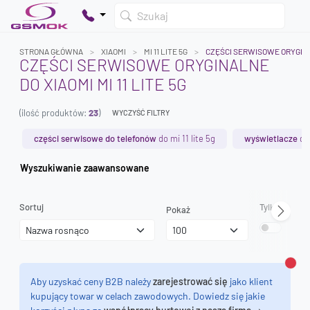
Szukaj
STRONA GŁÓWNA
XIAOMI
MI 11 LITE 5G
CZĘŚCI SERWISOWE ORYGIN
CZĘŚCI SERWISOWE ORYGINALNE
DO XIAOMI MI 11 LITE 5G
Twój koszyk jest pusty
(ilość produktów:
23
)
Dodaj produkty, aby kontynuować.
WYCZYŚĆ FILTRY
części serwisowe do telefonów
do mi 11 lite 5g
wyświetlacze
do 
0 zł
Wyszukiwanie zaawansowane
0 zł
Sortuj
Tylko dostęp
Pokaż
Zamk
Aby uzyskać ceny B2B należy
zarejestrować się
jako klient
kupujący towar w celach zawodowych. Dowiedz się jakie