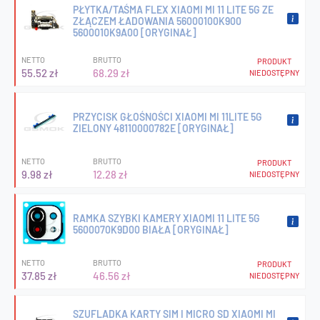
PŁYTKA/TAŚMA FLEX XIAOMI MI 11 LITE 5G ZE
ZŁĄCZEM ŁADOWANIA 56000100K900
5600010K9A00 [ORYGINAŁ]
NETTO
BRUTTO
PRODUKT
55.52 zł
68.29 zł
NIEDOSTĘPNY
PRZYCISK GŁOŚNOŚCI XIAOMI MI 11LITE 5G
ZIELONY 48110000782E [ORYGINAŁ]
NETTO
BRUTTO
PRODUKT
9.98 zł
12.28 zł
NIEDOSTĘPNY
RAMKA SZYBKI KAMERY XIAOMI 11 LITE 5G
5600070K9D00 BIAŁA [ORYGINAŁ]
NETTO
BRUTTO
PRODUKT
37.85 zł
46.56 zł
NIEDOSTĘPNY
SZUFLADKA KARTY SIM I MICRO SD XIAOMI MI