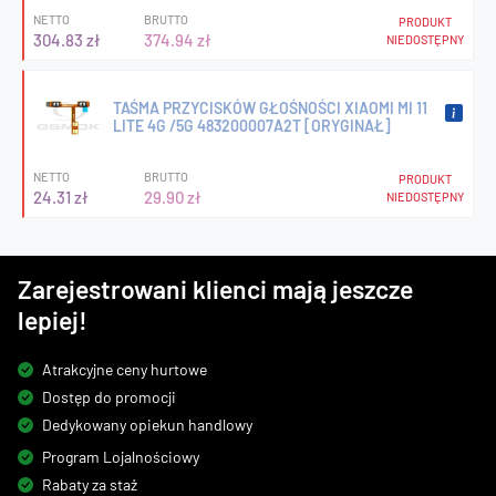
NETTO
BRUTTO
PRODUKT
304.83 zł
374.94 zł
NIEDOSTĘPNY
TAŚMA PRZYCISKÓW GŁOŚNOŚCI XIAOMI MI 11
LITE 4G /5G 483200007A2T [ORYGINAŁ]
NETTO
BRUTTO
PRODUKT
24.31 zł
29.90 zł
NIEDOSTĘPNY
Zarejestrowani klienci mają jeszcze
lepiej!
Atrakcyjne ceny hurtowe
Dostęp do promocji
Dedykowany opiekun handlowy
Program Lojalnościowy
Rabaty za staż