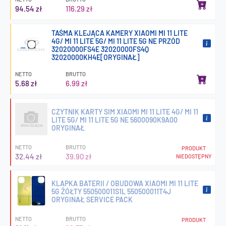
94.54 zł
116.29 zł
TAŚMA KLEJĄCA KAMERY XIAOMI MI 11 LITE
4G/ MI 11 LITE 5G/ MI 11 LITE 5G NE PRZÓD
32020000FS4E 32020000FS4Q
32020000KH4E[ORYGINAŁ]
NETTO
BRUTTO
5.68 zł
6.99 zł
CZYTNIK KARTY SIM XIAOMI MI 11 LITE 4G/ MI 11
LITE 5G/ MI 11 LITE 5G NE 5600090K9A00
ORYGINAŁ
NETTO
BRUTTO
PRODUKT
32.44 zł
39.90 zł
NIEDOSTĘPNY
KLAPKA BATERII / OBUDOWA XIAOMI MI 11 LITE
5G ŻÓŁTY 550500011S1L 550500011T4J
ORYGINAŁ SERVICE PACK
NETTO
BRUTTO
PRODUKT