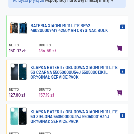
korzyści płyną ze
współpracy hurtowej z naszą firmą
BATERIA XIAOMI MI 11 LITE BP42
46020000741Y 4250MAH ORYGINAŁ BULK
NETTO
BRUTTO
150.07 zł
184.59 zł
KLAPKA BATERII / OBUDOWA XIAOMI MI 11 LITE
5G CZARNA 55050000U54J 550500013K1L
ORYGINAŁ SERVICE PACK
NETTO
BRUTTO
127.80 zł
157.19 zł
KLAPKA BATERII / OBUDOWA XIAOMI MI 11 LITE
5G ZIELONA 55050000U34J 55050001H34J
ORYGINAŁ SERVICE PACK
NETTO
BRUTTO