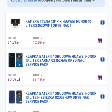
korzyści płyną ze
współpracy hurtowej z naszą firmą
KAMERA TYLNA 13MPIX HUAWEI HONOR 10
LITE 02352GWM [ORYGINAŁ]
NETTO
BRUTTO
34.71 zł
42.69 zł
KLAPKA BATERII / OBUDOWA HUAWEI HONOR
10 LITE CZARNA 02352HAE ORYGINAŁ
SERVICE PACK
NETTO
BRUTTO
80.07 zł
98.49 zł
KLAPKA BATERII / OBUDOWA HUAWEI HONOR
10 LITE NIEBIESKA 02352HUW ORYGINAŁ
SERVICE PACK
NETTO
BRUTTO