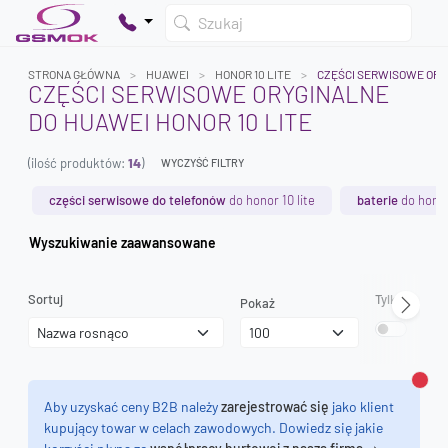
Szukaj
STRONA GŁÓWNA
HUAWEI
HONOR 10 LITE
CZĘŚCI SERWISOWE OR
CZĘŚCI SERWISOWE ORYGINALNE
DO HUAWEI HONOR 10 LITE
Twój koszyk jest pusty
(ilość produktów:
14
)
Dodaj produkty, aby kontynuować.
WYCZYŚĆ FILTRY
części serwisowe do telefonów
do honor 10 lite
baterie
do honor
0 zł
Wyszukiwanie zaawansowane
0 zł
Sortuj
Tylko dostęp
Pokaż
Zamk
Aby uzyskać ceny B2B należy
zarejestrować się
jako klient
kupujący towar w celach zawodowych. Dowiedz się jakie