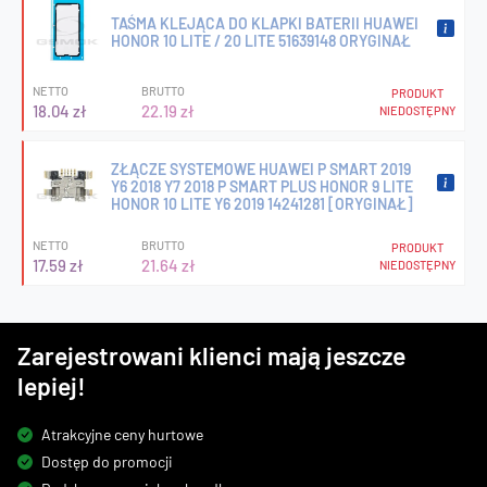
TAŚMA KLEJĄCA DO KLAPKI BATERII HUAWEI
HONOR 10 LITE / 20 LITE 51639148 ORYGINAŁ
NETTO
BRUTTO
PRODUKT
18.04 zł
22.19 zł
NIEDOSTĘPNY
ZŁĄCZE SYSTEMOWE HUAWEI P SMART 2019
Y6 2018 Y7 2018 P SMART PLUS HONOR 9 LITE
HONOR 10 LITE Y6 2019 14241281 [ORYGINAŁ]
NETTO
BRUTTO
PRODUKT
17.59 zł
21.64 zł
NIEDOSTĘPNY
Zarejestrowani klienci mają jeszcze
lepiej!
Atrakcyjne ceny hurtowe
Dostęp do promocji