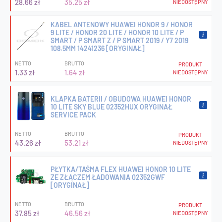
28.66 zł
35.25 zł
NIEDOSTĘPNY
KABEL ANTENOWY HUAWEI HONOR 9 / HONOR
9 LITE / HONOR 20 LITE / HONOR 10 LITE / P
SMART / P SMART Z / P SMART 2019 / Y7 2019
108.5MM 14241236 [ORYGINAŁ]
NETTO
BRUTTO
PRODUKT
1.33 zł
1.64 zł
NIEDOSTĘPNY
KLAPKA BATERII / OBUDOWA HUAWEI HONOR
10 LITE SKY BLUE 02352HUX ORYGINAŁ
SERVICE PACK
NETTO
BRUTTO
PRODUKT
43.26 zł
53.21 zł
NIEDOSTĘPNY
PŁYTKA/TAŚMA FLEX HUAWEI HONOR 10 LITE
ZE ZŁĄCZEM ŁADOWANIA 02352GWF
[ORYGINAŁ]
NETTO
BRUTTO
PRODUKT
37.85 zł
46.56 zł
NIEDOSTĘPNY