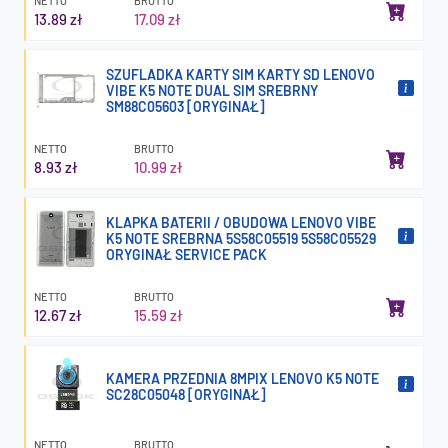
NETTO
BRUTTO
13.89 zł
17.09 zł
SZUFLADKA KARTY SIM KARTY SD LENOVO
VIBE K5 NOTE DUAL SIM SREBRNY
SM88C05603 [ORYGINAŁ]
NETTO
BRUTTO
8.93 zł
10.99 zł
KLAPKA BATERII / OBUDOWA LENOVO VIBE
K5 NOTE SREBRNA 5S58C05519 5S58C05529
ORYGINAŁ SERVICE PACK
NETTO
BRUTTO
12.67 zł
15.59 zł
KAMERA PRZEDNIA 8MPIX LENOVO K5 NOTE
SC28C05048 [ORYGINAŁ]
NETTO
BRUTTO