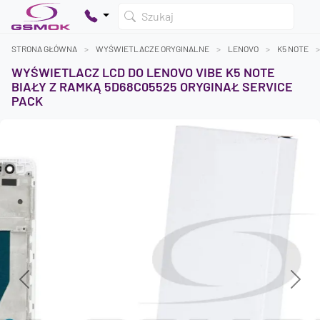
Szukaj
STRONA GŁÓWNA
WYŚWIETLACZE ORYGINALNE
LENOVO
K5 NOTE
WYŚWIETLACZ LCD DO LENOVO VIBE K5 NOTE
BIAŁY Z RAMKĄ 5D68C05525 ORYGINAŁ SERVICE
PACK
Twój koszyk jest pusty
Dodaj produkty, aby kontynuować.
0 zł
0 zł
Previous
Next