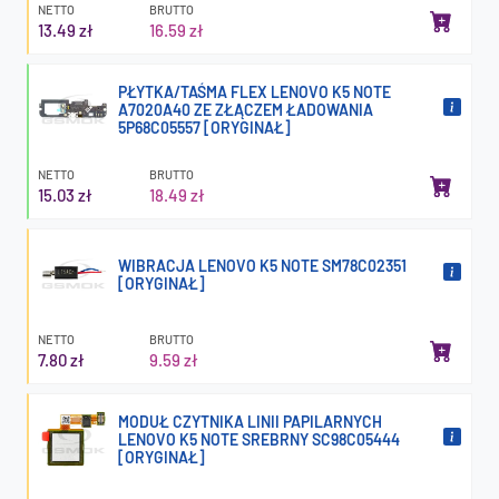
NETTO
BRUTTO
13.49 zł
16.59 zł
PŁYTKA/TAŚMA FLEX LENOVO K5 NOTE
A7020A40 ZE ZŁĄCZEM ŁADOWANIA
5P68C05557 [ORYGINAŁ]
NETTO
BRUTTO
15.03 zł
18.49 zł
WIBRACJA LENOVO K5 NOTE SM78C02351
[ORYGINAŁ]
NETTO
BRUTTO
7.80 zł
9.59 zł
MODUŁ CZYTNIKA LINII PAPILARNYCH
LENOVO K5 NOTE SREBRNY SC98C05444
[ORYGINAŁ]