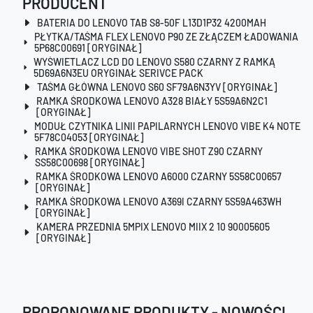
PRODUCENT
BATERIA DO LENOVO TAB S8-50F L13D1P32 4200MAH
PŁYTKA/TAŚMA FLEX LENOVO P90 ZE ZŁĄCZEM ŁADOWANIA
5P68C00691 [ORYGINAŁ]
WYŚWIETLACZ LCD DO LENOVO S580 CZARNY Z RAMKĄ
5D69A6N3EU ORYGINAŁ SERIVCE PACK
TAŚMA GŁÓWNA LENOVO S60 SF79A6N3YV [ORYGINAŁ]
RAMKA ŚRODKOWA LENOVO A328 BIAŁY 5S59A6N2C1
[ORYGINAŁ]
MODUŁ CZYTNIKA LINII PAPILARNYCH LENOVO VIBE K4 NOTE
5F78C04053 [ORYGINAŁ]
RAMKA ŚRODKOWA LENOVO VIBE SHOT Z90 CZARNY
SS58C00698 [ORYGINAŁ]
RAMKA ŚRODKOWA LENOVO A6000 CZARNY 5S58C00657
[ORYGINAŁ]
RAMKA ŚRODKOWA LENOVO A369I CZARNY 5S59A463WH
[ORYGINAŁ]
KAMERA PRZEDNIA 5MPIX LENOVO MIIX 2 10 90005605
[ORYGINAŁ]
PROPONOWANE PRODUKTY - NOWOŚCI