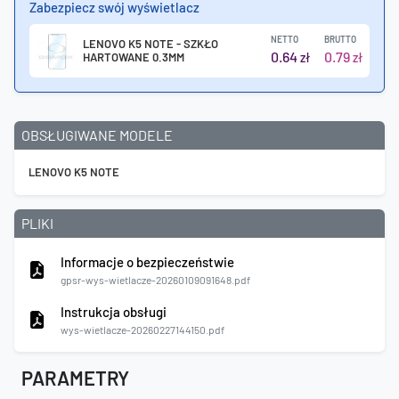
Zabezpiecz swój wyświetlacz
NETTO
BRUTTO
LENOVO K5 NOTE - SZKŁO
0.64
0.79
HARTOWANE 0.3MM
zł
zł
OBSŁUGIWANE MODELE
LENOVO K5 NOTE
PLIKI
Informacje o bezpieczeństwie
gpsr-wys-wietlacze-20260109091648.pdf
Instrukcja obsługi
wys-wietlacze-20260227144150.pdf
PARAMETRY