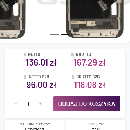
NETTO
BRUTTO
136.01 zł
167.29 zł
NETTO B2B
BRUTTO B2B
96.00 zł
118.08 zł
DODAJ DO KOSZYKA
INDEKS KATALOGOWY
DOSTĘPNY
LCD07997
TAK