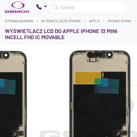
Szukaj
STRONA GŁÓWNA
WYŚWIETLACZE IPHONE
APPLE
IPHONE 13 MINI
WYŚWIETLACZ LCD DO APPLE IPHONE 13 MINI
INCELL FHD IC MOVABLE
Twój koszyk jest pusty
Dodaj produkty, aby kontynuować.
0 zł
0 zł
Previous
Next