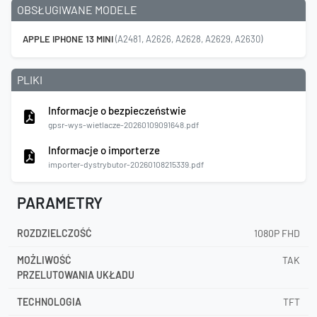
OBSŁUGIWANE MODELE
APPLE IPHONE 13 MINI
(A2481, A2626, A2628, A2629, A2630)
PLIKI
Informacje o bezpieczeństwie
gpsr-wys-wietlacze-20260109091648.pdf
Informacje o importerze
importer-dystrybutor-20260108215339.pdf
PARAMETRY
ROZDZIELCZOŚĆ
1080P FHD
MOŻLIWOŚĆ
TAK
PRZELUTOWANIA UKŁADU
TECHNOLOGIA
TFT