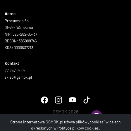
Adres
Przasnyska 6b
01-756 Warszawa
NIP: 525-282-03-37
REGON: 385909746
KRS: 0000837213
Kontakt
22 257 05 05
sklep@gsmok.pl
GSMOK 2026
Wszystkie prawa zastrzeżone.
Strona internetowa GSMOK.pl używa plików „cookies” w celach
określonych w
Polityce plików cookies
.