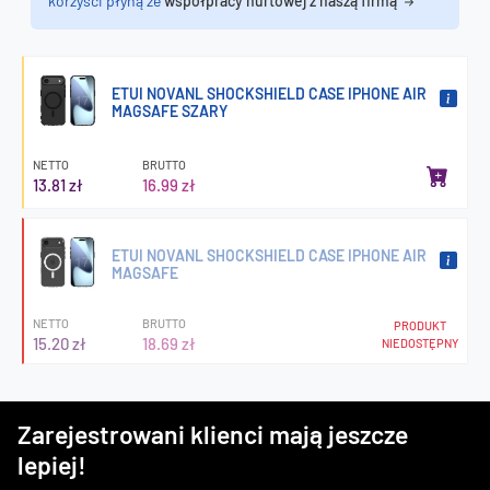
korzyści płyną ze
współpracy hurtowej z naszą firmą
ETUI NOVANL SHOCKSHIELD CASE IPHONE AIR
MAGSAFE SZARY
NETTO
BRUTTO
13.81 zł
16.99 zł
ETUI NOVANL SHOCKSHIELD CASE IPHONE AIR
MAGSAFE
NETTO
BRUTTO
PRODUKT
15.20 zł
18.69 zł
NIEDOSTĘPNY
Zarejestrowani klienci mają jeszcze
lepiej!