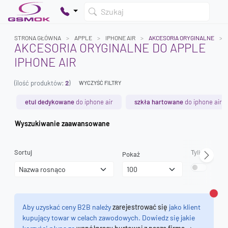
Szukaj
STRONA GŁÓWNA
APPLE
IPHONE AIR
AKCESORIA ORYGINALNE
AKCESORIA ORYGINALNE DO APPLE
IPHONE AIR
Twój koszyk jest pusty
(ilość produktów:
2
)
Dodaj produkty, aby kontynuować.
WYCZYŚĆ FILTRY
etui dedykowane
do iphone air
szkła hartowane
do iphone air
0 zł
Wyszukiwanie zaawansowane
0 zł
Sortuj
Tylko dostęp
Pokaż
Zamk
Aby uzyskać ceny B2B należy
zarejestrować się
jako klient
kupujący towar w celach zawodowych. Dowiedz się jakie