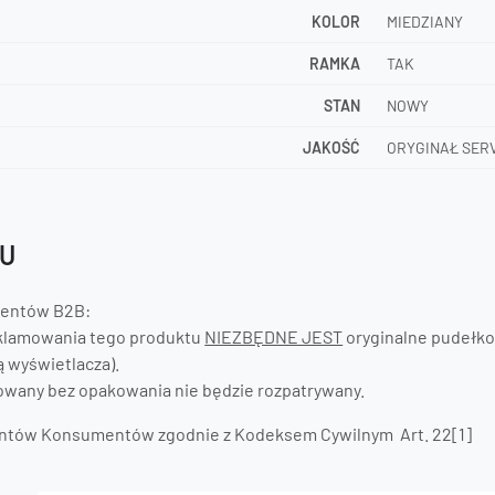
KOLOR
MIEDZIANY
RAMKA
TAK
STAN
NOWY
JAKOŚĆ
ORYGINAŁ SER
TU
lientów B2B:
klamowania tego produktu
NIEZBĘDNE JEST
oryginalne pudełko
 wyświetlacza).
owany bez opakowania nie będzie rozpatrywany.
ientów Konsumentów zgodnie z Kodeksem Cywilnym Art. 22[1]