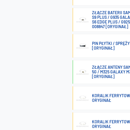
ZŁĄCZE BATERII SAM
S9 PLUS / G935 GAL
S6 EDGE PLUS / G925
008847 [ORYGINAŁ]
PIN PŁYTKI / SPRĘŻ
[ORYGINAŁ]
ZŁĄCZE ANTENY SAM
5G / M325 GALAXY M
[ORYGINAŁ]
KORALIK FERRYTOWY
ORYGINAŁ
KORALIK FERRYTOW
ORYGINAŁ