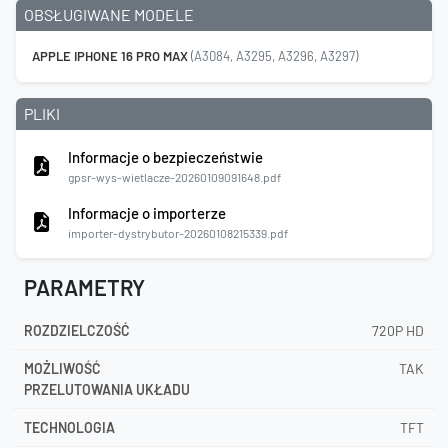
OBSŁUGIWANE MODELE
APPLE IPHONE 16 PRO MAX
(A3084, A3295, A3296, A3297)
PLIKI
Informacje o bezpieczeństwie
gpsr-wys-wietlacze-20260109091648.pdf
Informacje o importerze
importer-dystrybutor-20260108215339.pdf
PARAMETRY
ROZDZIELCZOŚĆ
720P HD
MOŻLIWOŚĆ
TAK
PRZELUTOWANIA UKŁADU
TECHNOLOGIA
TFT