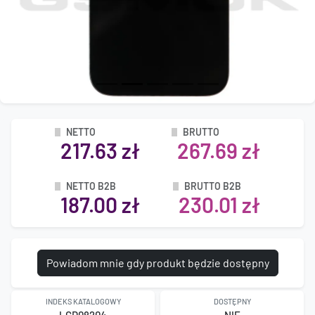
NETTO
BRUTTO
217.63 zł
267.69 zł
NETTO B2B
BRUTTO B2B
187.00 zł
230.01 zł
Powiadom mnie gdy produkt będzie dostępny
INDEKS KATALOGOWY
DOSTĘPNY