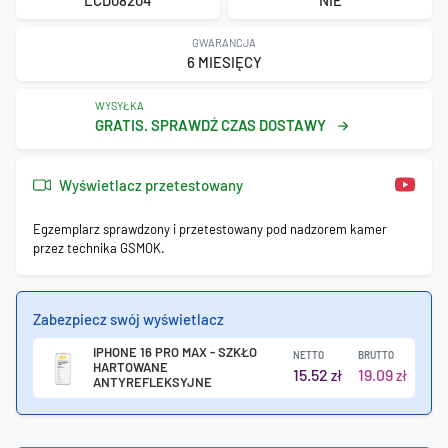
LCD08204
NIE
GWARANCJA
6 MIESIĘCY
WYSYŁKA
GRATIS. SPRAWDŹ CZAS DOSTAWY
Wyświetlacz przetestowany
Egzemplarz sprawdzony i przetestowany pod nadzorem kamer
przez technika GSMOK.
Zabezpiecz swój wyświetlacz
IPHONE 16 PRO MAX - SZKŁO
NETTO
BRUTTO
HARTOWANE
15.52
19.09
zł
zł
ANTYREFLEKSYJNE