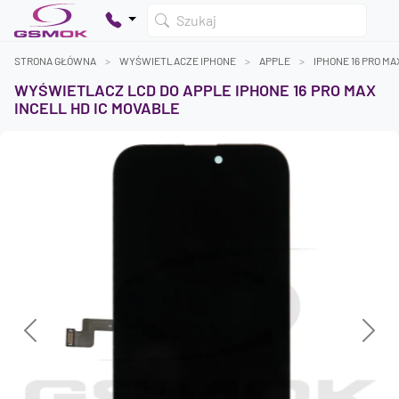
Szukaj
STRONA GŁÓWNA
WYŚWIETLACZE IPHONE
APPLE
IPHONE 16 PRO MA
WYŚWIETLACZ LCD DO APPLE IPHONE 16 PRO MAX
INCELL HD IC MOVABLE
Twój koszyk jest pusty
Dodaj produkty, aby kontynuować.
0 zł
0 zł
Previous
Next