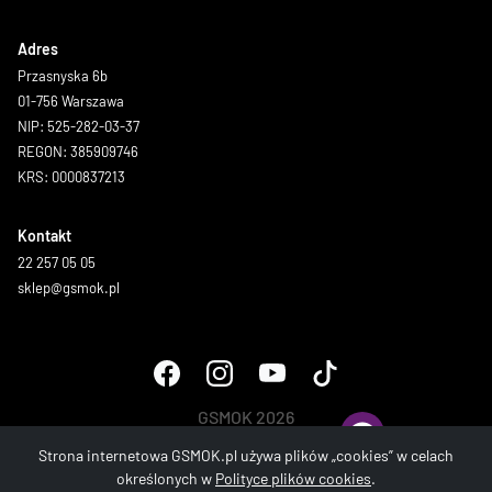
Adres
Przasnyska 6b
01-756 Warszawa
NIP: 525-282-03-37
REGON: 385909746
KRS: 0000837213
Kontakt
22 257 05 05
sklep@gsmok.pl
GSMOK 2026
Wszystkie prawa zastrzeżone.
Strona internetowa GSMOK.pl używa plików „cookies” w celach
określonych w
Polityce plików cookies
.