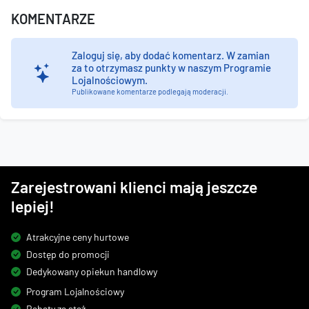
KOMENTARZE
Zaloguj się, aby dodać komentarz.
W zamian
za to otrzymasz punkty w naszym Programie
Lojalnościowym.
Publikowane komentarze podlegają moderacji.
Zarejestrowani klienci mają jeszcze
lepiej!
Atrakcyjne ceny hurtowe
Dostęp do promocji
Dedykowany opiekun handlowy
Program Lojalnościowy
Rabaty za staż