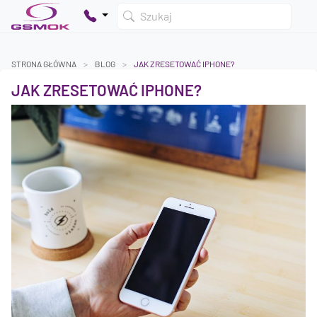
Szukaj
STRONA GŁÓWNA
BLOG
JAK ZRESETOWAĆ IPHONE?
JAK ZRESETOWAĆ IPHONE?
Twój koszyk jest pusty
Dodaj produkty, aby kontynuować.
0 zł
0 zł