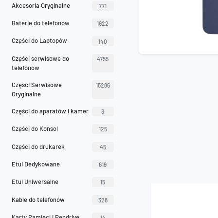
Akcesoria Oryginalne
771
Baterie do telefonów
1922
Części do Laptopów
140
Części serwisowe do
4755
telefonów
Części Serwisowe
15286
Oryginalne
Części do aparatów i kamer
3
Części do Konsol
125
Części do drukarek
45
Etui Dedykowane
619
Etui Uniwersalne
15
Kable do telefonów
328
Karty Pamięci i Pendrive
14