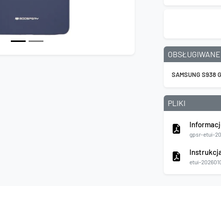
OBSŁUGIWANE
SAMSUNG S938 G
PLIKI
Informacj
gpsr-etui-2
Instrukcj
etui-202601