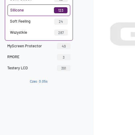
Silicone
123
Soft Feeling
24
Wszystkie
287
MyScreen Protector
49
RMORE
3
Testery LCD
391
Czas: 0.05s