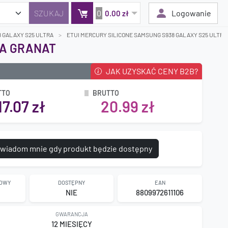
0
Logowanie
0.00 zł
 GALAXY S25 ULTRA
ETUI MERCURY SILICONE SAMSUNG S938 GALAXY S25 ULTRA
RA GRANAT
JAK UZYSKAĆ CENY B2B?
Twój koszyk jest pusty
Dodaj produkty, aby kontynuować.
TTO
BRUTTO
17.07 zł
20.99 zł
0 zł
0 zł
wiadom mnie gdy produkt będzie dostępny
GOWY
DOSTĘPNY
EAN
NIE
8809972611106
GWARANCJA
12 MIESIĘCY