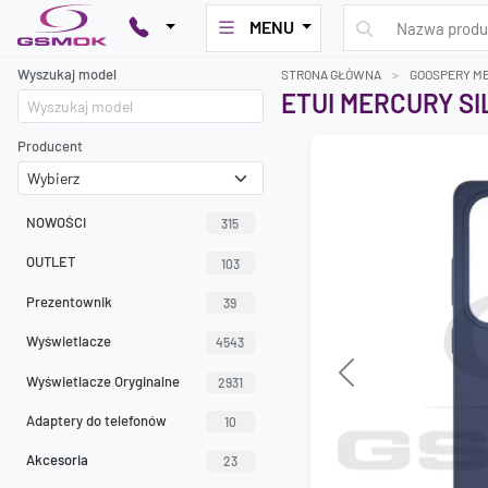
MENU
Wyszukaj model
STRONA GŁÓWNA
GOOSPERY M
ETUI MERCURY S
Producent
NOWOŚCI
315
OUTLET
103
Prezentownik
39
Wyświetlacze
4543
Wyświetlacze Oryginalne
Previous
2931
Adaptery do telefonów
10
Akcesoria
23