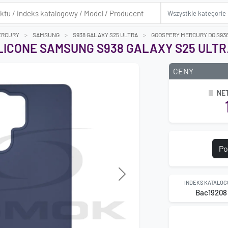
ERCURY
SAMSUNG
S938 GALAXY S25 ULTRA
GOOSPERY MERCURY DO S938
ILICONE SAMSUNG S938 GALAXY S25 ULT
CENY
NE
Po
Next
INDEKS KATALO
Bac19208