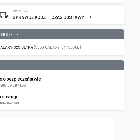
WYSYŁKA
SPRAWDŹ KOSZT I CZAS DOSTAWY
 MODELE
ALAXY S25 ULTRA
(S938 GALAXY, SM-S938B)
e o bezpieczeństwie
0260109131841.pdf
a obsługi
09131832.pdf