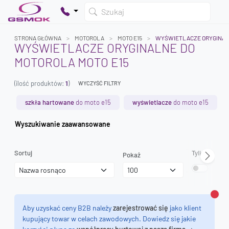
Szukaj
STRONA GŁÓWNA
MOTOROLA
MOTO E15
WYŚWIETLACZE ORYGINA
WYŚWIETLACZE ORYGINALNE DO
MOTOROLA MOTO E15
Twój koszyk jest pusty
(ilość produktów:
1
)
Dodaj produkty, aby kontynuować.
WYCZYŚĆ FILTRY
szkła hartowane
do moto e15
wyświetlacze
do moto e15
0 zł
Wyszukiwanie zaawansowane
0 zł
Sortuj
Tylko dostęp
Pokaż
Zamk
Aby uzyskać ceny B2B należy
zarejestrować się
jako klient
kupujący towar w celach zawodowych. Dowiedz się jakie