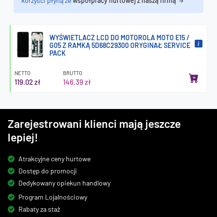
korzyści płyną ze
współpracy hurtowej z naszą firmą
WYŚWIETLACZ LCD DO MOTOROLA MOTO E15 /
G05 Z RAMKĄ 5D68C29300 ORYGINAŁ SERVICE
PACK
NETTO
BRUTTO
119.02 zł
146.39 zł
Zarejestrowani klienci mają jeszcze
lepiej!
Atrakcyjne ceny hurtowe
Dostęp do promocji
Dedykowany opiekun handlowy
Program Lojalnościowy
Rabaty za staż