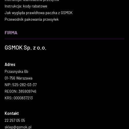
Instrukcja: kody rabatowe
Jak wygląda prawidłowa paczka z GSMOK
Przewodnik pakowania przesyłek
FIRMA
GSMOK Sp. z o.o.
Adres
Przasnyska 6b
01-756 Warszawa
NIP: 525-282-03-37
REGON: 385909746
KRS: 0000837213
Kontakt
22 257 05 05
sklep@gsmok.pl