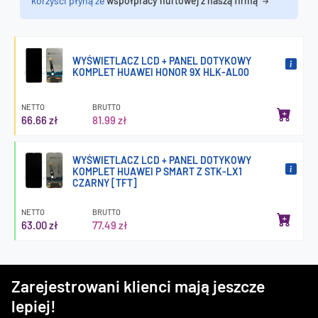
korzyści płyną ze
współpracy hurtowej z naszą firmą
WYŚWIETLACZ LCD + PANEL DOTYKOWY
KOMPLET HUAWEI HONOR 9X HLK-AL00
NETTO
BRUTTO
66.66 zł
81.99 zł
WYŚWIETLACZ LCD + PANEL DOTYKOWY
KOMPLET HUAWEI P SMART Z STK-LX1
CZARNY [TFT]
NETTO
BRUTTO
63.00 zł
77.49 zł
Zarejestrowani klienci mają jeszcze
lepiej!