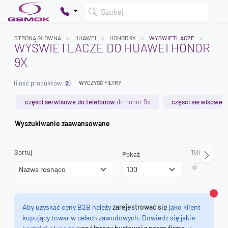
Szukaj
STRONA GŁÓWNA
HUAWEI
HONOR 9X
WYŚWIETLACZE
WYŚWIETLACZE DO HUAWEI HONOR
9X
Twój koszyk jest pusty
(ilość produktów:
2
)
Dodaj produkty, aby kontynuować.
WYCZYŚĆ FILTRY
części serwisowe do telefonów
do honor 9x
części serwisowe o
0 zł
Wyszukiwanie zaawansowane
0 zł
Sortuj
Tylko dostęp
Pokaż
Zamk
Aby uzyskać ceny B2B należy
zarejestrować się
jako klient
kupujący towar w celach zawodowych. Dowiedz się jakie