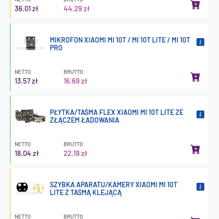
36.01 zł
44.29 zł
MIKROFON XIAOMI MI 10T / MI 10T LITE / MI 10T
PRO
NETTO
BRUTTO
13.57 zł
16.69 zł
PŁYTKA/TAŚMA FLEX XIAOMI MI 10T LITE ZE
ZŁĄCZEM ŁADOWANIA
NETTO
BRUTTO
18.04 zł
22.19 zł
SZYBKA APARATU/KAMERY XIAOMI MI 10T
LITE Z TAŚMĄ KLEJĄCĄ
NETTO
BRUTTO