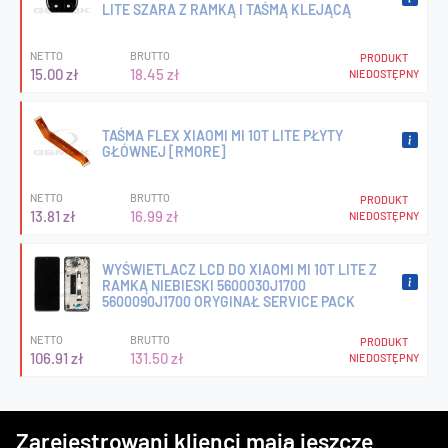
LITE SZARA Z RAMKĄ I TAŚMĄ KLEJĄCĄ
NETTO
BRUTTO
PRODUKT
15.00 zł
18.45 zł
NIEDOSTĘPNY
TAŚMA FLEX XIAOMI MI 10T LITE PŁYTY
GŁÓWNEJ [RMORE]
NETTO
BRUTTO
PRODUKT
13.81 zł
16.99 zł
NIEDOSTĘPNY
WYŚWIETLACZ LCD DO XIAOMI MI 10T LITE Z
RAMKĄ NIEBIESKI 5600030J1700
5600090J1700 ORYGINAŁ SERVICE PACK
NETTO
BRUTTO
PRODUKT
106.91 zł
131.50 zł
NIEDOSTĘPNY
Zarejestrowani klienci mają jeszcze