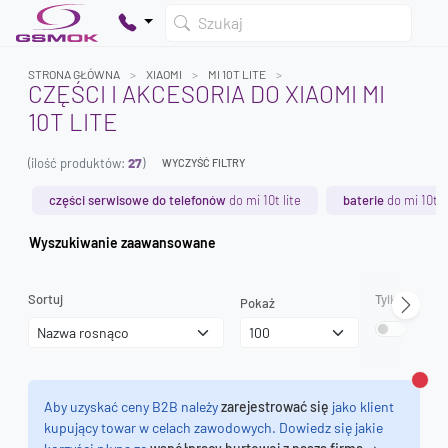
Szukaj
STRONA GŁÓWNA
XIAOMI
MI 10T LITE
CZĘŚCI I AKCESORIA DO XIAOMI MI
10T LITE
Twój koszyk jest pusty
(ilość produktów:
27
)
Dodaj produkty, aby kontynuować.
WYCZYŚĆ FILTRY
części serwisowe do telefonów
do mi 10t lite
baterie
do mi 10t l
0 zł
Wyszukiwanie zaawansowane
0 zł
Sortuj
Tylko dostęp
Pokaż
Zamk
Aby uzyskać ceny B2B należy
zarejestrować się
jako klient
kupujący towar w celach zawodowych. Dowiedz się jakie