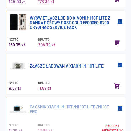
145.03 zł
178.39 zł
WYŚWIETLACZ LCD DO XIAOMI MI 10T LITE Z
RAMKĄ RÓŻOWY ROSE GOLD 5600050J1700
ORYGINAŁ SERVICE PACK
NETTO
BRUTTO
169.75 zł
208.79 zł
ZŁĄCZE ŁADOWANIA XIAOMI MI 10T LITE
NETTO
BRUTTO
9.67 zł
11.89 zł
GŁOŚNIK XIAOMI MI 10T /MI 10T LITE /MI 10T
PRO
NETTO
BRUTTO
PRODUKT
11.29 zł
13.89 zł
NIEDOSTĘPNY