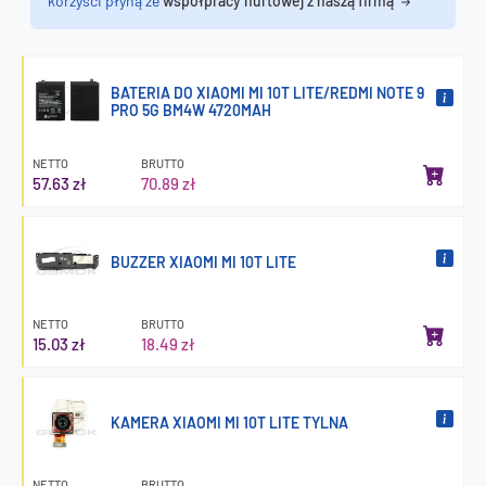
korzyści płyną ze
współpracy hurtowej z naszą firmą
BATERIA DO XIAOMI MI 10T LITE/REDMI NOTE 9
PRO 5G BM4W 4720MAH
NETTO
BRUTTO
57.63 zł
70.89 zł
BUZZER XIAOMI MI 10T LITE
NETTO
BRUTTO
15.03 zł
18.49 zł
KAMERA XIAOMI MI 10T LITE TYLNA
NETTO
BRUTTO