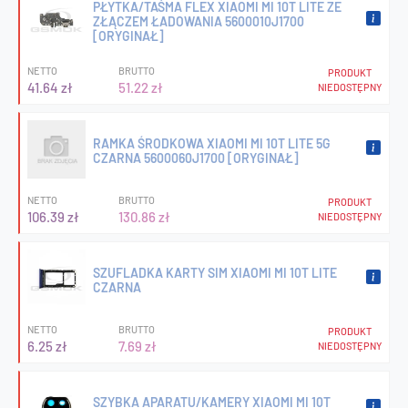
PŁYTKA/TAŚMA FLEX XIAOMI MI 10T LITE ZE
ZŁĄCZEM ŁADOWANIA 5600010J1700
[ORYGINAŁ]
NETTO
BRUTTO
PRODUKT
41.64 zł
51.22 zł
NIEDOSTĘPNY
RAMKA ŚRODKOWA XIAOMI MI 10T LITE 5G
CZARNA 5600060J1700 [ORYGINAŁ]
NETTO
BRUTTO
PRODUKT
106.39 zł
130.86 zł
NIEDOSTĘPNY
SZUFLADKA KARTY SIM XIAOMI MI 10T LITE
CZARNA
NETTO
BRUTTO
PRODUKT
6.25 zł
7.69 zł
NIEDOSTĘPNY
SZYBKA APARATU/KAMERY XIAOMI MI 10T