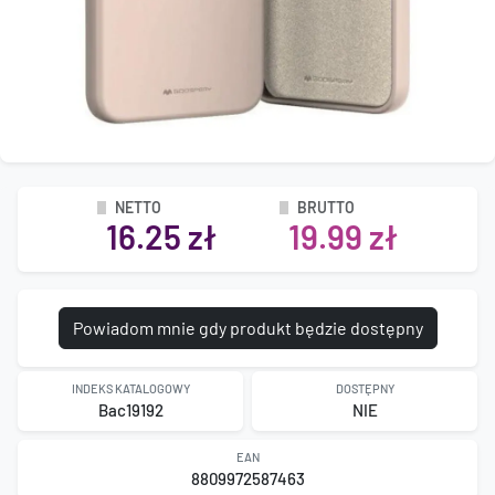
NETTO
BRUTTO
16.25 zł
19.99 zł
Powiadom mnie gdy produkt będzie dostępny
INDEKS KATALOGOWY
DOSTĘPNY
Bac19192
NIE
EAN
8809972587463