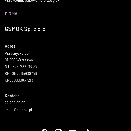
Przewodnik pakowania przesyłek
FIRMA
GSMOK Sp. z o.o.
Adres
Przasnyska 6b
01-756 Warszawa
NIP: 525-282-03-37
REGON: 385909746
KRS: 0000837213
Kontakt
22 257 05 05
sklep@gsmok.pl