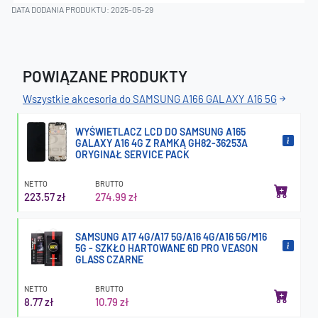
DATA DODANIA PRODUKTU: 2025-05-29
POWIĄZANE PRODUKTY
Wszystkie akcesoria do SAMSUNG A166 GALAXY A16 5G
WYŚWIETLACZ LCD DO SAMSUNG A165
GALAXY A16 4G Z RAMKĄ GH82-36253A
ORYGINAŁ SERVICE PACK
NETTO
BRUTTO
223.57 zł
274.99 zł
SAMSUNG A17 4G/A17 5G/A16 4G/A16 5G/M16
5G - SZKŁO HARTOWANE 6D PRO VEASON
GLASS CZARNE
NETTO
BRUTTO
8.77 zł
10.79 zł