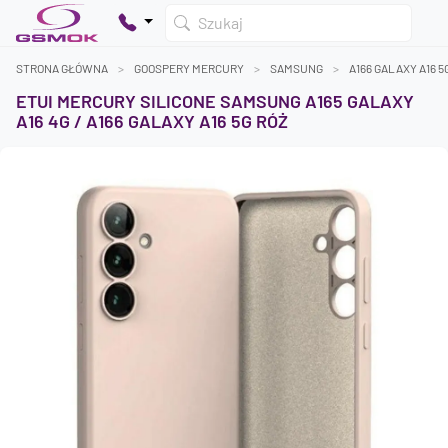
Szukaj
STRONA GŁÓWNA
GOOSPERY MERCURY
SAMSUNG
A166 GALAXY A16 5
ETUI MERCURY SILICONE SAMSUNG A165 GALAXY
A16 4G / A166 GALAXY A16 5G RÓŻ
Twój koszyk jest pusty
Dodaj produkty, aby kontynuować.
0 zł
0 zł