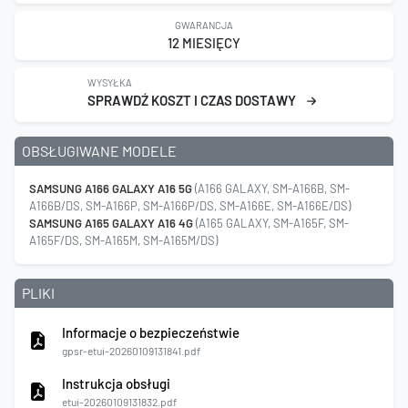
GWARANCJA
12 MIESIĘCY
WYSYŁKA
SPRAWDŹ KOSZT I CZAS DOSTAWY
OBSŁUGIWANE MODELE
SAMSUNG A166 GALAXY A16 5G
(A166 GALAXY, SM-A166B, SM-
A166B/DS, SM-A166P, SM-A166P/DS, SM-A166E, SM-A166E/DS)
SAMSUNG A165 GALAXY A16 4G
(A165 GALAXY, SM-A165F, SM-
A165F/DS, SM-A165M, SM-A165M/DS)
PLIKI
Informacje o bezpieczeństwie
gpsr-etui-20260109131841.pdf
Instrukcja obsługi
etui-20260109131832.pdf