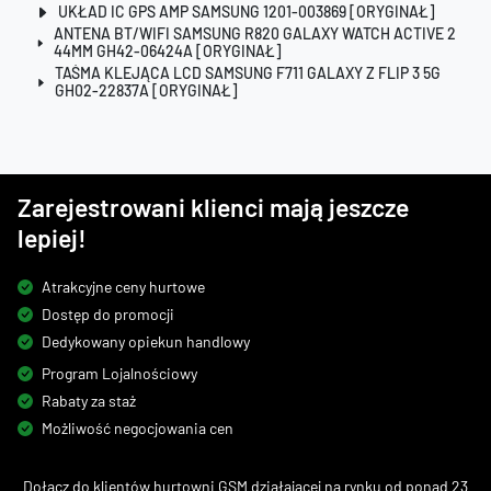
UKŁAD IC GPS AMP SAMSUNG 1201-003869 [ORYGINAŁ]
ANTENA BT/WIFI SAMSUNG R820 GALAXY WATCH ACTIVE 2
44MM GH42-06424A [ORYGINAŁ]
TAŚMA KLEJĄCA LCD SAMSUNG F711 GALAXY Z FLIP 3 5G
GH02-22837A [ORYGINAŁ]
Zarejestrowani klienci mają jeszcze
lepiej!
Atrakcyjne ceny hurtowe
Dostęp do promocji
Dedykowany opiekun handlowy
Program Lojalnościowy
Rabaty za staż
Możliwość negocjowania cen
Dołącz do klientów hurtowni GSM działającej na rynku od ponad 23