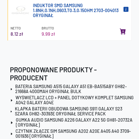
INDUKTOR SMD SAMSUNG
1.8NH,0.1NH,0603,T0.3,0.15OHM 2703-004013
ORYGINAŁ
NETTO
BRUTTO
8.12 zł
9.99 zł
PROPONOWANE PRODUKTY -
PRODUCENT
BATERIA SAMSUNG A515 GALAXY A51 EB-BA515ABY GH82-
21668A 4000MAH ORYGINAŁ BULK
WYŚWIETLACZ LCD + PANEL DOTYKOWY KOMPLET SAMSUNG
A042 GALAXY A04E
KLAPKA BATERII OBUDOWA SAMSUNG S911 GALAXY S23
SZARA GH82-30393E ORYGINAŁ SERVICE PACK
GUMKA AUDIO SAMSUNG A226 GALAXY A22 5G GH81-20732A
[ORYGINAŁ]
CZYTNIK ZŁĄCZE SIM SAMSUNG A202 A20E A405 A40 3709-
001936 [ORYGINAŁ]